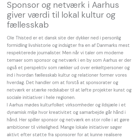
Sponsor og netværk i Aarhus
giver værdi til lokal kultur og
fællesskab
Ole Thisted er et dansk site der dykker ned i personlig
formidling livshistorie og indsigter fra en af Danmarks mest
respekterede journalister. Men når vi taler om moderne
temaer som sponsor og netværk i en by som Aarhus er der
også et perspektiv som rækker ud over enkeltpersoner og
ind i hvordan fællesskab kultur og relationer former vores
hverdag. Det handler om at forstå at sponsorater og
netværk er stærke redskaber til at løfte projekter kunst og
sociale initiativer i hele regionen.
I Aarhus mødes kulturfolket virksomheder og ildsjæle i et
dynamisk miljø hvor kreativitet og samarbejde går hånd i
hånd. Her spiller sponsor og netværk en stor rolle i at gøre
ambitioner til virkelighed. Mange lokale initiativer søger
aktivt efter støtte fra sponsorer for at kunne realisere