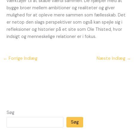
værktøjer til at skabe værdi sammen. De hjælper med at
bygge broer mellem ambitioner og realiteter og giver
mulighed for at opleve mere sammen som fællesskab. Det
er netop den slags perspektiver som også kan spejle sig i
refleksioner og historier på et site som Ole Thisted, hvor
indsigt og menneskelige relationer er i fokus.
←
Forrige Indlæg
Næste Indlæg
→
Søg
Søg