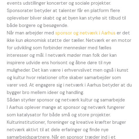
events udstillinger koncerter og sociale projekter.
Sponsorater betyder at talenter får en platform flere
oplevelser bliver skabt og at byen kan styrke sit tilbud til
både borgere og besøgende.
Når man arbejder med
sponsor og netværk i Aarhus
er det
ikke kun økonomisk støtte der tæller. Netværk er en motor
for udvikling som forbinder mennesker med fælles
interesser og mål. I netværk møder man folk der kan
inspirere udvide ens horisont og åbne døre til nye
muligheder. Det kan være i erhvervslivet men også i kunst
og kultur hvor relationer ofte skaber samarbejder som
varer ved. At engagere sig i netværk i Aarhus betyder at du
bygger bro mellem ideer og handling.
Sådan styrker sponsor og netværk kultur og samarbejde
I Aarhus oplever mange at sponsor og netværk fungerer
som katalysator for både små og store projekter.
Kulturinstitutioner, foreninger og kreative kræfter bruger
netværk aktivt til at dele erfaringer og finde nye
samarbejdspartnere. Når en sponsor træder ind i et